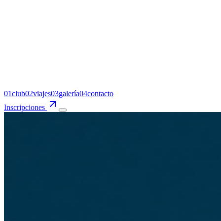
0
1
club
0
2
viajes
0
3
galería
0
4
contacto
Inscripciones