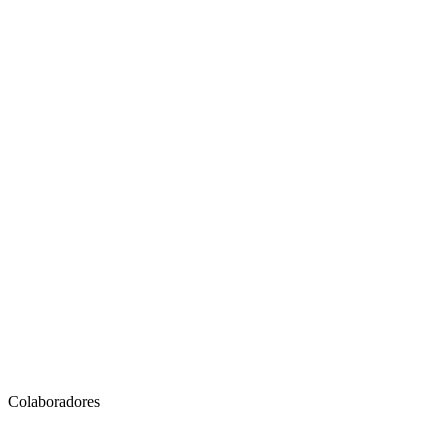
& Alpes franceses
y snow
o amigos
Colaboradores